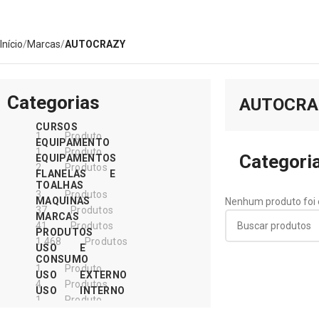
Início
Marcas
AUTOCRAZY
Categorias
AUTOCRA
CURSOS
1 Produto
EQUIPAMENTO
1 Produto
Categori
EQUIPAMENTOS
2 Produtos
FLANELAS E
TOALHAS
3 Produtos
MAQUINAS
Nenhum produto foi 
37 Produtos
MARCAS
41 Produtos
PRODUTOS
1.468 Produtos
USO E
CONSUMO
1 Produto
USO EXTERNO
4 Produtos
USO INTERNO
1 Produto