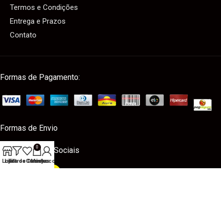
Termos e Condições
Entrega e Prazos
Contato
Formas de Pagamento:
Formas de Envio
0
Nossas Redes Sociais
Loja
Lista de Desejos
Filtros
Carrinho
Minha conta
Loja ProDetailer
– Todos os Direitos Reservados.
Desenvolvido por
Agência
NewFront
.