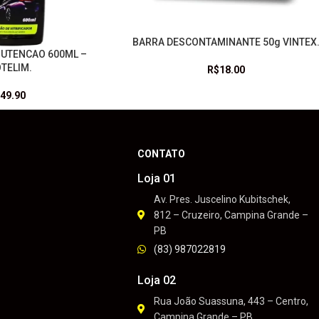
BARRA DESCONTAMINANTE 50g VINTEX
LEIA MAIS
NUTENCAO 600ML –
TELIM.
R$
18.00
49.90
CONTATO
Loja 01
Av. Pres. Juscelino Kubitschek,
812 – Cruzeiro, Campina Grande –
PB
(83) 987022819
Loja 02
Rua João Suassuna, 443 – Centro,
Campina Grande – PB