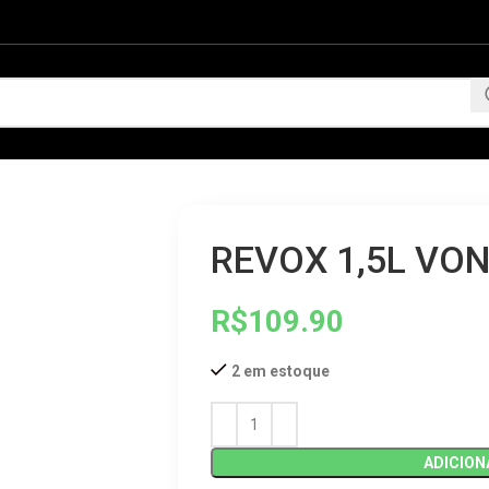
REVOX 1,5L VON
R$
109.90
2 em estoque
ADICION