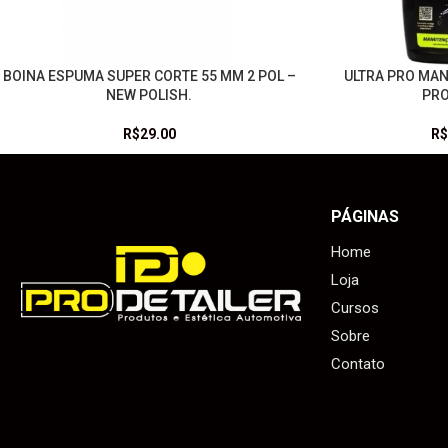
BOINA ESPUMA SUPER CORTE 55 MM 2 POL –
ULTRA PRO MA
LEIA MAIS
LEIA MAIS
NEW POLISH.
PRO
R$
29.00
R$
PÁGINAS
Home
Loja
Cursos
Sobre
Contato