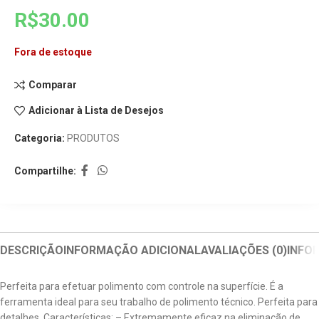
R$
30.00
Fora de estoque
Comparar
Adicionar à Lista de Desejos
Categoria:
PRODUTOS
Compartilhe:
DESCRIÇÃO
INFORMAÇÃO ADICIONAL
AVALIAÇÕES (0)
INFO
Perfeita para efetuar polimento com controle na superfície. É a
ferramenta ideal para seu trabalho de polimento técnico. Perfeita para
detalhes. Características: – Extremamente eficaz na eliminação de