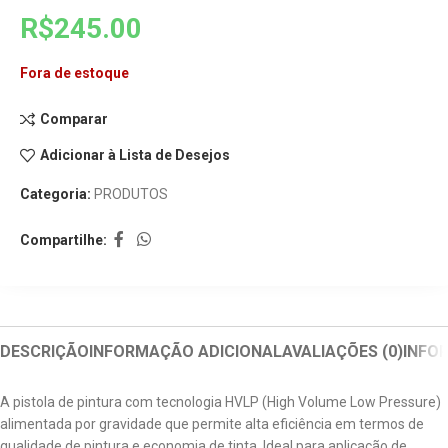
R$
245.00
Fora de estoque
Comparar
Adicionar à Lista de Desejos
Categoria:
PRODUTOS
Compartilhe:
DESCRIÇÃO
INFORMAÇÃO ADICIONAL
AVALIAÇÕES (0)
INFO
A pistola de pintura com tecnologia HVLP (High Volume Low Pressure)
alimentada por gravidade que permite alta eficiência em termos de
qualidade de pintura e economia de tinta. Ideal para aplicação de