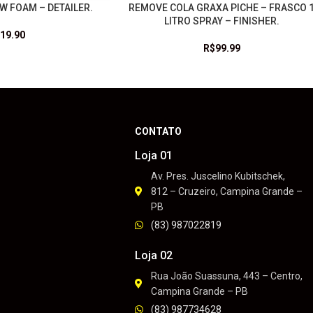
W FOAM – DETAILER.
REMOVE COLA GRAXA PICHE – FRASCO 
LEIA MAIS
LITRO SPRAY – FINISHER.
19.90
R$
99.99
CONTATO
Loja 01
Av. Pres. Juscelino Kubitschek,
812 – Cruzeiro, Campina Grande –
PB
(83) 987022819
Loja 02
Rua João Suassuna, 443 – Centro,
Campina Grande – PB
(83) 987734628