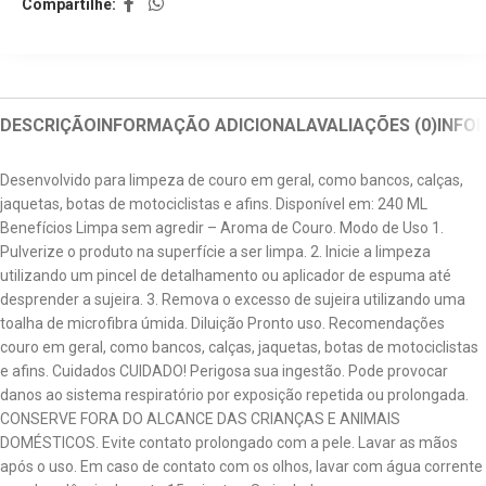
Compartilhe:
DESCRIÇÃO
INFORMAÇÃO ADICIONAL
AVALIAÇÕES (0)
INFO
Desenvolvido para limpeza de couro em geral, como bancos, calças,
jaquetas, botas de motociclistas e afins. Disponível em: 240 ML
Benefícios Limpa sem agredir – Aroma de Couro. Modo de Uso 1.
Pulverize o produto na superfície a ser limpa. 2. Inicie a limpeza
utilizando um pincel de detalhamento ou aplicador de espuma até
desprender a sujeira. 3. Remova o excesso de sujeira utilizando uma
toalha de microfibra úmida. Diluição Pronto uso. Recomendações
couro em geral, como bancos, calças, jaquetas, botas de motociclistas
e afins. Cuidados CUIDADO! Perigosa sua ingestão. Pode provocar
danos ao sistema respiratório por exposição repetida ou prolongada.
CONSERVE FORA DO ALCANCE DAS CRIANÇAS E ANIMAIS
DOMÉSTICOS. Evite contato prolongado com a pele. Lavar as mãos
após o uso. Em caso de contato com os olhos, lavar com água corrente