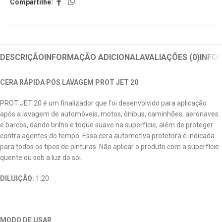
Compartilhe:
DESCRIÇÃO
INFORMAÇÃO ADICIONAL
AVALIAÇÕES (0)
INFO
CERA RÁPIDA PÓS LAVAGEM PROT JET 20
PROT JET 20 é um finalizador que foi desenvolvido para aplicação
após a lavagem de automóveis, motos, ônibus, caminhões, aeronaves
e barcos, dando brilho e toque suave na superfície, além de proteger
contra agentes do tempo. Essa cera automotiva protetora é indicada
para todos os tipos de pinturas. Não aplicar o produto com a superfície
quente ou sob a luz do sol.
DILUIÇÃO:
1:20
MODO DE USAR