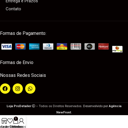
Entrega e Prazos
Contato
Formas de Pagamento:
Formas de Envio
Nossas Redes Sociais
Loja ProDetailer
– Todos os Direitos Reservados.
Desenvolvido por
Agência
NewFront
.
0
ista de Desejos
Loja
Carrinho
Minha conta