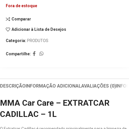
Fora de estoque
Comparar
Adicionar à Lista de Desejos
Categoria:
PRODUTOS
Compartilhe:
DESCRIÇÃO
INFORMAÇÃO ADICIONAL
AVALIAÇÕES (0)
INFO
MMA Car Care – EXTRATCAR
CADILLAC – 1L
O Extratcar Cadillac é recomendado principalmente para a limpeza de