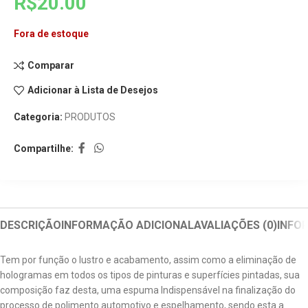
R$
20.00
Fora de estoque
Comparar
Adicionar à Lista de Desejos
Categoria:
PRODUTOS
Compartilhe:
DESCRIÇÃO
INFORMAÇÃO ADICIONAL
AVALIAÇÕES (0)
INFO
Tem por função o lustro e acabamento, assim como a eliminação de
hologramas em todos os tipos de pinturas e superfícies pintadas, sua
composição faz desta, uma espuma Indispensável na finalização do
processo de polimento automotivo e espelhamento, sendo esta a