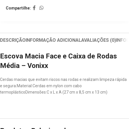
Compartilhe:
DESCRIÇÃO
INFORMAÇÃO ADICIONAL
AVALIAÇÕES (0)
INFO
Escova Macia Face e Caixa de Rodas
Média – Vonixx
Cerdas macias que evitam riscos nas rodas e realizam limpeza rápida
e segura.Material:Cerdas em nylon com cabo
termoplásticoDimensões:C x L x A (27 cm x 8,5 cm x 13 cm)