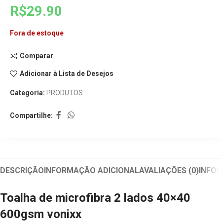
R$
29.90
Fora de estoque
Comparar
Adicionar à Lista de Desejos
Categoria:
PRODUTOS
Compartilhe:
DESCRIÇÃO
INFORMAÇÃO ADICIONAL
AVALIAÇÕES (0)
INFO
Toalha de microfibra 2 lados 40×40
600gsm vonixx