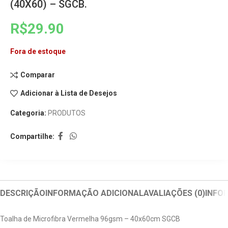
(40X60) – SGCB.
R$
29.90
Fora de estoque
Comparar
Adicionar à Lista de Desejos
Categoria:
PRODUTOS
Compartilhe:
DESCRIÇÃO
INFORMAÇÃO ADICIONAL
AVALIAÇÕES (0)
INFO
Toalha de Microfibra Vermelha 96gsm – 40x60cm SGCB