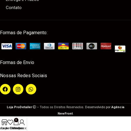
Contato
Formas de Pagamento:
Formas de Envio
Nossas Redes Sociais
Loja ProDetailer
– Todos os Direitos Reservados.
Desenvolvido por
Agência
NewFront
.
0
ista de Desejos
Loja
Carrinho
Minha conta