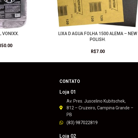
L VONIXX.
LIXA D AGUA FOLHA 1500 ALEMA – NEW
LEIA MAIS
POLISH.
150.00
R$
7.00
CONTATO
Loja 01
Av. Pres. Juscelino Kubitschek,
812 – Cruzeiro, Campina Grande –
PB
(83) 987022819
Loja 02