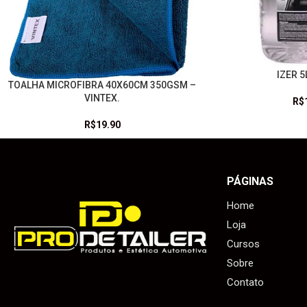
IZER 5
LEIA MAIS
TOALHA MICROFIBRA 40X60CM 350GSM –
LEIA MAIS
VINTEX.
R$
R$
19.90
PÁGINAS
Home
Loja
Cursos
Sobre
Contato