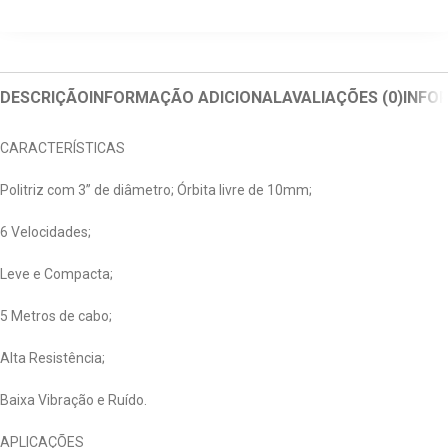
DESCRIÇÃO
INFORMAÇÃO ADICIONAL
AVALIAÇÕES (0)
INFO
CARACTERÍSTICAS
Politriz com 3” de diâmetro; Órbita livre de 10mm;
6 Velocidades;
Leve e Compacta;
5 Metros de cabo;
Alta Resistência;
Baixa Vibração e Ruído.
APLICAÇÕES