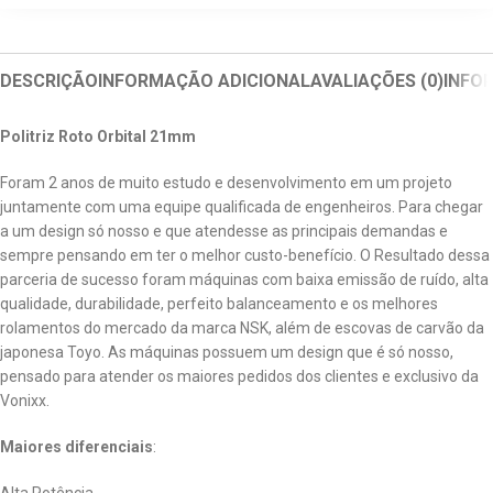
DESCRIÇÃO
INFORMAÇÃO ADICIONAL
AVALIAÇÕES (0)
INFO
Politriz Roto Orbital 21mm
Foram 2 anos de muito estudo e desenvolvimento em um projeto
juntamente com uma equipe qualificada de engenheiros. Para chegar
a um design só nosso e que atendesse as principais demandas e
sempre pensando em ter o melhor custo-benefício. O Resultado dessa
parceria de sucesso foram máquinas com baixa emissão de ruído, alta
qualidade, durabilidade, perfeito balanceamento e os melhores
rolamentos do mercado da marca NSK, além de escovas de carvão da
japonesa Toyo. As máquinas possuem um design que é só nosso,
pensado para atender os maiores pedidos dos clientes e exclusivo da
Vonixx.
Maiores diferenciais
:
Alta Potência