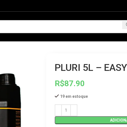
PLURI 5L – EAS
R$
87.90
19 em estoque
ADICION