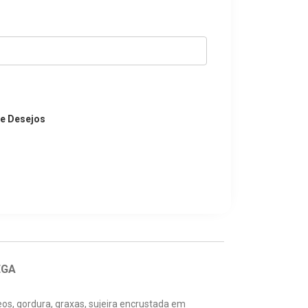
de Desejos
EGA
os, gordura, graxas, sujeira encrustada em