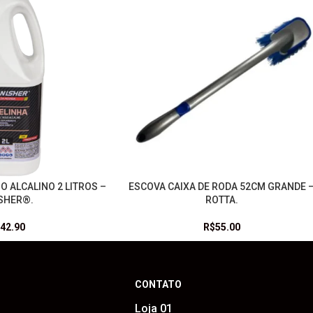
O ALCALINO 2 LITROS –
ESCOVA CAIXA DE RODA 52CM GRANDE 
NHO
LEIA MAIS
ISHER®.
ROTTA.
42.90
R$
55.00
CONTATO
Loja 01