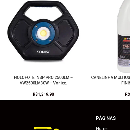
HOLOFOTE INSP PRO 2500LM –
CANELINHA MULTIUS
ADICIONAR AO CARRINHO
ADICIONAR AO CARRI
VW2500LM30W – Vonixx.
FIN
R$
1,319.90
R$
PÁGINAS
Home