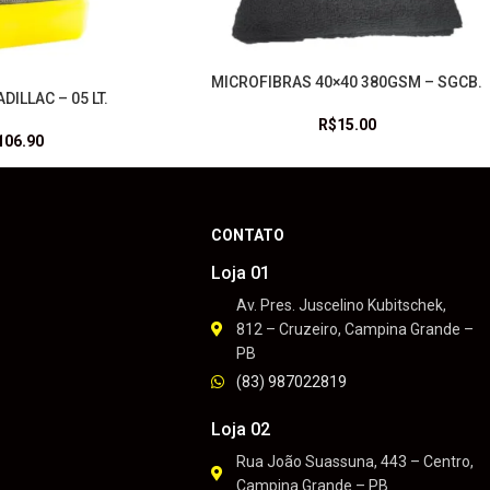
MICROFIBRAS 40×40 380GSM – SGCB.
LEIA MAIS
DILLAC – 05 LT.
R$
15.00
106.90
CONTATO
Loja 01
Av. Pres. Juscelino Kubitschek,
812 – Cruzeiro, Campina Grande –
PB
(83) 987022819
Loja 02
Rua João Suassuna, 443 – Centro,
Campina Grande – PB