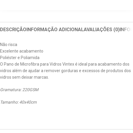
DESCRIÇÃO
INFORMAÇÃO ADICIONAL
AVALIAÇÕES (0)
INFO
Não risca
Excelente acabamento
Poliéster e Poliamida
O Pano de Microfibra para Vidros Vintex é ideal para acabamento dos
vidros além de ajudar a remover gorduras e excessos de produtos dos
vidros sem deixar marcas.
Gramatura: 220GSM
Tamanho: 40x40cm