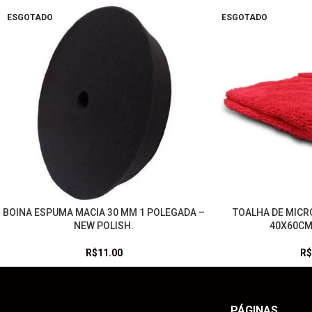
ESGOTADO
ESGOTADO
BOINA ESPUMA MACIA 30 MM 1 POLEGADA –
TOALHA DE MICR
LEIA MAIS
LEIA MAIS
NEW POLISH.
40X60CM
R$
11.00
R$
PÁGINAS