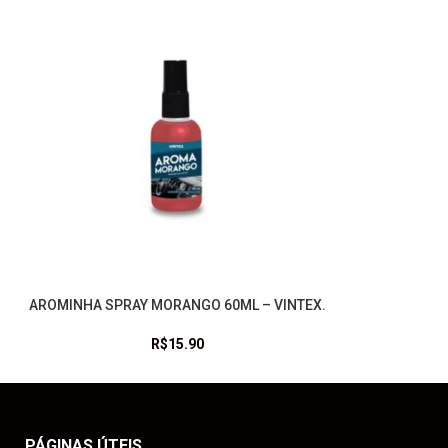
AROMINHA SPRAY MORANGO 60ML – VINTEX.
ADICIONAR AO CARRINHO
R$
15.90
PÁGINAS ÚTEIS