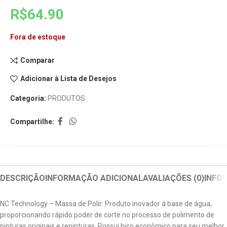
R$
64.90
Fora de estoque
Comparar
Adicionar à Lista de Desejos
Categoria:
PRODUTOS
Compartilhe:
DESCRIÇÃO
INFORMAÇÃO ADICIONAL
AVALIAÇÕES (0)
INFO
NC Technology – Massa de Polir: Produto inovador á base de água,
proporcionando rápido poder de corte no processo de polimento de
pinturas originais e repinturas. Possui bico econômico para seu melhor