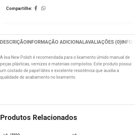
Compartilhe:
DESCRIÇÃO
INFORMAÇÃO ADICIONAL
AVALIAÇÕES (0)
INFO
A lixa New Polish é recomendada para o lixamento úmido manual de
peças plásticas, vernizes e materiais compóstos. Este produto possui
um costado de papel látex e excelente resistência que auxilia a
qualidade de acabamento no lixamento.
Produtos Relacionados
ESGOTADO