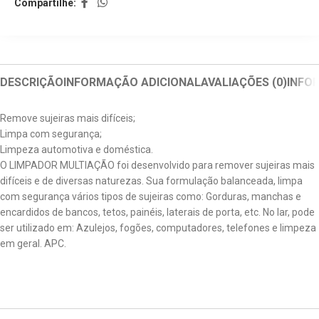
Compartilhe:
DESCRIÇÃO
INFORMAÇÃO ADICIONAL
AVALIAÇÕES (0)
INFO
Remove sujeiras mais difíceis;
Limpa com segurança;
Limpeza automotiva e doméstica.
O LIMPADOR MULTIAÇÃO foi desenvolvido para remover sujeiras mais
difíceis e de diversas naturezas. Sua formulação balanceada, limpa
com segurança vários tipos de sujeiras como: Gorduras, manchas e
encardidos de bancos, tetos, painéis, laterais de porta, etc. No lar, pode
ser utilizado em: Azulejos, fogões, computadores, telefones e limpeza
em geral. APC.