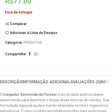
R$
77.00
Fora de estoque
Comparar
Adicionar à Lista de Desejos
Categoria:
PRODUTOS
Compartilhe:
DESCRIÇÃO
INFORMAÇÃO ADICIONAL
AVALIAÇÕES (0)
INFO
O
Limpador Germicida da Finisher
é um produto antimicrobiano
desenvolvido para desinfetar e limpar áreas internas de veículos. Sua
formulação especial ajuda a manter afastados os micro-organismos
patogênicos. O único produto germicida específico para automóveis.