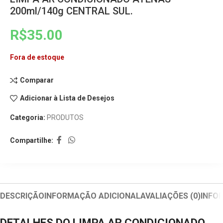
200ml/140g CENTRAL SUL.
R$
35.00
Fora de estoque
Comparar
Adicionar à Lista de Desejos
Categoria:
PRODUTOS
Compartilhe:
DESCRIÇÃO
INFORMAÇÃO ADICIONAL
AVALIAÇÕES (0)
INFO
DETALHES DO LIMPA AR CONDICIONADO