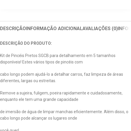
DESCRIÇÃO
INFORMAÇÃO ADICIONAL
AVALIAÇÕES (0)
INFO
DESCRIÇÃO DO PRODUTO:
Kit de Pincéis Pretos SGCB para detalhamento em 5 tamanhos
disponíveis! Estes vários tipos de pincéis com
cabo longo podem ajudá-lo a detalhar carros, faz limpeza de áreas
diferentes, largas ou estreitas.
Remove a sujeira, fuligem, poeira rapidamente e cuidadosamente,
enquanto ele tem uma grande capacidade
de imersão de água de limpar manchas eficientemente. Além disso, o
cabo longo pode alcançar os lugares onde
você quer!