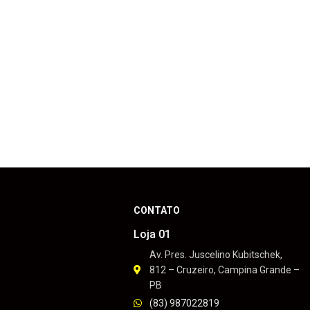
CONTATO
Loja 01
Av. Pres. Juscelino Kubitschek,
812 – Cruzeiro, Campina Grande –
PB
(83) 987022819