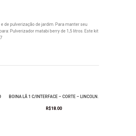
s e de pulverização de jardim. Para manter seu
: Pulverizador matabi berry de 1,5 litros. Este kit
57
O
BOINA LÃ 1 C/INTERFACE – CORTE – LINCOLN.
ADICIONAR AO CARRINHO
R$
18.00