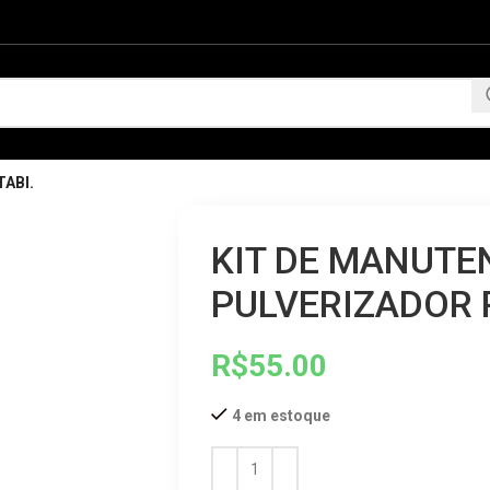
ABI.
KIT DE MANUT
PULVERIZADOR P
R$
55.00
4 em estoque