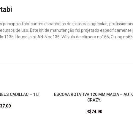
tabi
s principais fabricantes espanholas de sistemas agrícolas, profissionai
ursos de uso. Este kit de manutenção foi projetado especificamente para
o 1135; Round joint AN-5 no136; Válvula de câmera no165; O-ring no6
EUS CADILLAC – 1 LT.
ESGOTADO
ESCOVA ROTATIVA 120 MM MACIA – AUT
LEIA MAIS
CRAZY.
37.00
R$
74.90