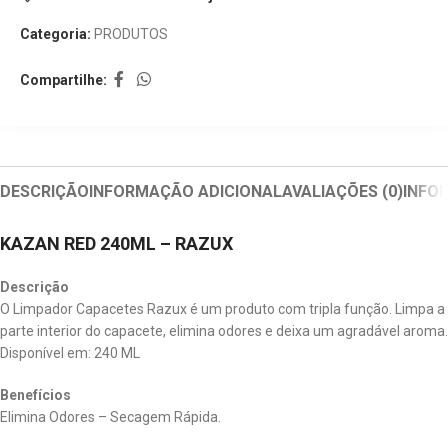
Categoria:
PRODUTOS
Compartilhe:
DESCRIÇÃO
INFORMAÇÃO ADICIONAL
AVALIAÇÕES (0)
INFO
KAZAN RED 240ML – RAZUX
Descrição
O Limpador Capacetes Razux é um produto com tripla função. Limpa a
parte interior do capacete, elimina odores e deixa um agradável aroma.
Disponível em: 240 ML
Benefícios
Elimina Odores – Secagem Rápida.