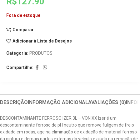
R$
127.90
Fora de estoque
Comparar
Adicionar à Lista de Desejos
Categoria:
PRODUTOS
Compartilhe:
DESCRIÇÃO
INFORMAÇÃO ADICIONAL
AVALIAÇÕES (0)
INFO
DESCONTAMINANTE FERROSO IZER 3L – VONIXX Izer é um
descontaminante ferroso de pH neutro que remove fuligem de freio
oxidado em rodas, age na eliminação de oxidação de material ferroso
da pintura e demais partes externas do veículo e ajuda na remoção de