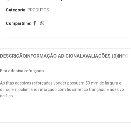
Categoria:
PRODUTOS
Compartilhe:
DESCRIÇÃO
INFORMAÇÃO ADICIONAL
AVALIAÇÕES (0)
INFO
Fita adesiva reforçada
As fitas adesivas reforçadas vonder possuem 50 mm de largura e
dorso em polietileno reforçado com fio sintético trançado e adesivo
acrílico.