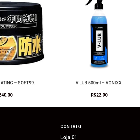
ATING – SOFT99.
V LUB 500ml – VONIXX.
ADICIONAR AO CARRINHO
240.00
R$
22.90
CONTATO
Loja 01