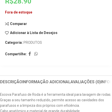
R$
28.90
Fora de estoque
Comparar
Adicionar à Lista de Desejos
Categoria:
PRODUTOS
Compartilhe:
DESCRIÇÃO
INFORMAÇÃO ADICIONAL
AVALIAÇÕES (0)
INFO
Escova Parafuso de Roda é a ferramenta ideal para lavagem de rodas.
Graças a seu tamanho reduzido, permite acesso as cavidades dos
parafusos e a limpeza dos próprios com eficiência.
Cabo anatômico e material de grande durabilidade.