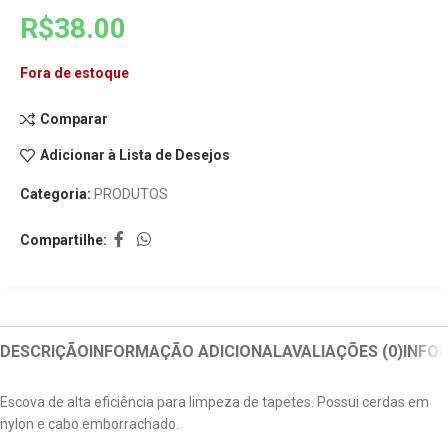
R$
38.00
Fora de estoque
Comparar
Adicionar à Lista de Desejos
Categoria:
PRODUTOS
Compartilhe:
DESCRIÇÃO
INFORMAÇÃO ADICIONAL
AVALIAÇÕES (0)
INFO
Escova de alta eficiência para limpeza de tapetes. Possui cerdas em
nylon e cabo emborrachado.