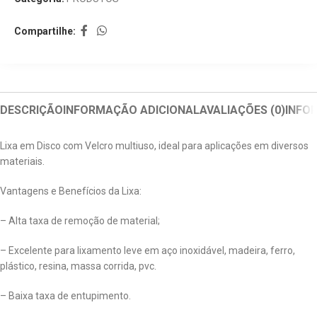
Compartilhe:
DESCRIÇÃO
INFORMAÇÃO ADICIONAL
AVALIAÇÕES (0)
INFO
Lixa em Disco com Velcro multiuso, ideal para aplicações em diversos
materiais.
Vantagens e Benefícios da Lixa:
– Alta taxa de remoção de material;
– Excelente para lixamento leve em aço inoxidável, madeira, ferro,
plástico, resina, massa corrida, pvc.
– Baixa taxa de entupimento.