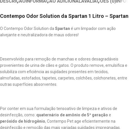
DESCRIÇÃO
INFORMAÇÃO ADICIONAL
AVALIAÇÕES (0)
INFO
Contempo Odor Solution da
Spartan 1 Litro – Spartan
O Contempo Odor Solution da
Spartan
é um limpador com ação
alvejante e neutralizadora de maus odores!
Desenvolvido para remoção de manchas e odores desagradáveis
provenientes de urina de cães e gatos. O produto remove, emulsifica e
solubiliza com eficiência as sujidades presentes em tecidos,
almofadas, estofados, tapetes, carpetes, colchões, colchonetes, entre
outras superfícies absorventes.
Por conter em sua formulação tensoativo de limpeza e ativos de
desinfecção, como:
quaternário de amônio de 5ª geração
e
peróxido de hidrogênio
, Contempo Pet age eficientemente na
desinfecção e remoção das mais variadas sujidades impregnadas.