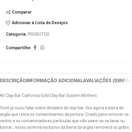
Comparar
Adicionar à Lista de Desejos
Categoria:
PRODUTOS
Compartilhe:
DESCRIÇÃO
INFORMAÇÃO ADICIONAL
AVALIAÇÕES (0)
INFO
Kit Clay Bar California Gold Clay Bar System Mothers
Você já ouviu falar sobre detailers de clay bar. Use agora a barra de
argila que retira os contaminantes da pintura. Criado para remover os
restos e os contaminadores partículas que não saem ao se lavar ou
lustrar , nosso sistema exclusivo da barra da argila removerá os grãos