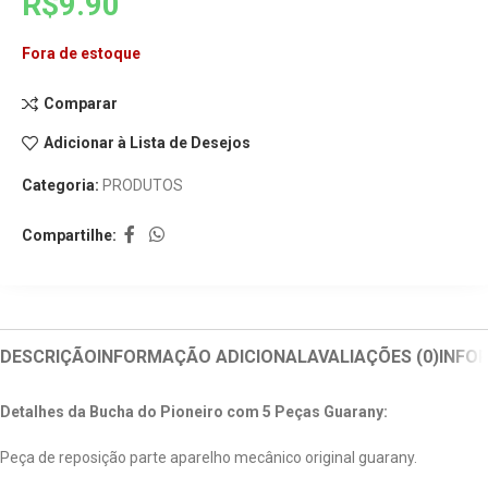
R$
9.90
Fora de estoque
Comparar
Adicionar à Lista de Desejos
Categoria:
PRODUTOS
Compartilhe:
DESCRIÇÃO
INFORMAÇÃO ADICIONAL
AVALIAÇÕES (0)
INFO
Detalhes da Bucha do Pioneiro com 5 Peças Guarany:
Peça de reposição parte aparelho mecânico original guarany.