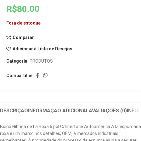
R$
80.00
Fora de estoque
Comparar
Adicionar à Lista de Desejos
Categoria:
PRODUTOS
Compartilhe:
DESCRIÇÃO
INFORMAÇÃO ADICIONAL
AVALIAÇÕES (0)
INFO
Boina Hibrida de Lã Roxa 6 pol C/Interface Autoamerica A lã espumada
roxa é um marco nos detalhes, OEM, e mercados industriais
semelhantes. A propriedade do processo da espuma ajuda a segurar