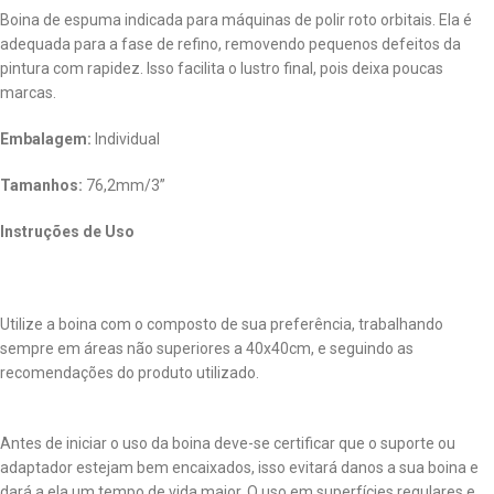
Boina de espuma indicada para máquinas de polir roto orbitais. Ela é
adequada para a fase de refino, removendo pequenos defeitos da
pintura com rapidez. Isso facilita o lustro final, pois deixa poucas
marcas.
Embalagem:
Individual
Tamanhos:
76,2mm/3”
Instruções de Uso
Utilize a boina com o composto de sua preferência, trabalhando
sempre em áreas não superiores a 40x40cm, e seguindo as
recomendações do produto utilizado.
Antes de iniciar o uso da boina deve-se certificar que o suporte ou
adaptador estejam bem encaixados, isso evitará danos a sua boina e
dará a ela um tempo de vida maior. O uso em superfícies regulares e