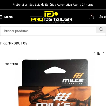
ProDetailer - Sua Loja de Estética Automotiva Aberta 24 horas
0
MENU
R$
0.0
Início
PRODUTOS
ESGOTADO