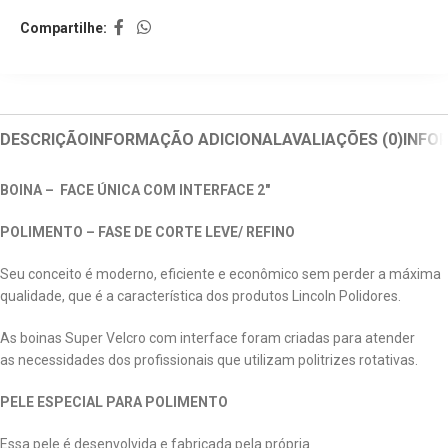
Compartilhe:
DESCRIÇÃO
INFORMAÇÃO ADICIONAL
AVALIAÇÕES (0)
INFO
BOINA – FACE ÚNICA COM INTERFACE 2″
POLIMENTO – FASE DE CORTE LEVE/ REFINO
Seu conceito é moderno, eficiente e econômico sem perder a máxima
qualidade, que é a característica dos produtos Lincoln Polidores.
As boinas Super Velcro com interface foram criadas para atender
as necessidades dos profissionais que utilizam politrizes rotativas.
PELE ESPECIAL PARA POLIMENTO
Essa pele é desenvolvida e fabricada pela própria