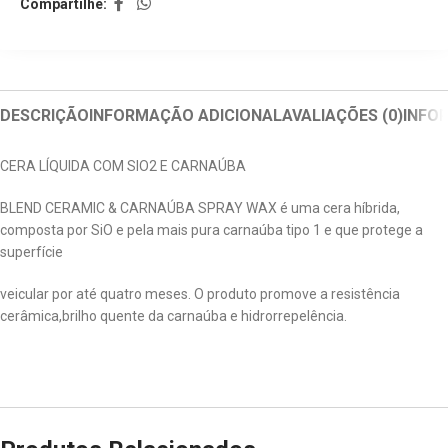
Compartilhe:
DESCRIÇÃO
INFORMAÇÃO ADICIONAL
AVALIAÇÕES (0)
INFO
CERA LÍQUIDA COM SIO2 E CARNAÚBA
BLEND CERAMIC & CARNAÚBA SPRAY WAX é uma cera híbrida,
composta por SiO e pela mais pura carnaúba tipo 1 e que protege a
superfície
veicular por até quatro meses. O produto promove a resistência
cerâmica,brilho quente da carnaúba e hidrorrepelência.