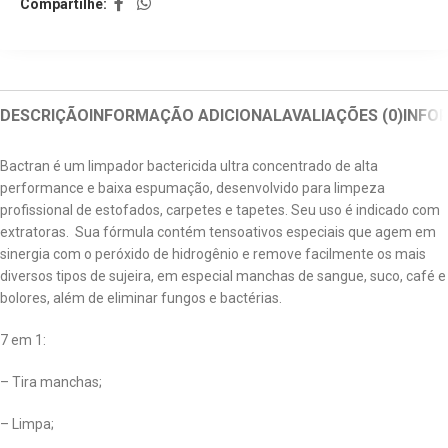
Compartilhe:
DESCRIÇÃO
INFORMAÇÃO ADICIONAL
AVALIAÇÕES (0)
INFO
Bactran é um limpador bactericida ultra concentrado de alta
performance e baixa espumação, desenvolvido para limpeza
profissional de estofados, carpetes e tapetes. Seu uso é indicado com
extratoras. Sua fórmula contém tensoativos especiais que agem em
sinergia com o peróxido de hidrogênio e remove facilmente os mais
diversos tipos de sujeira, em especial manchas de sangue, suco, café e
bolores, além de eliminar fungos e bactérias.
7 em 1:
– Tira manchas;
– Limpa;