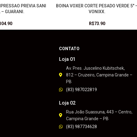
PRESSAO PREVIA SANI
BOINA VOXER CORTE PESADO VERDE 5″ 
ADICIONAR AO CARRINHO
 – GUARANI.
VONIXX.
104.90
R$
73.90
CONTATO
Loja 01
Av. Pres. Juscelino Kubitschek,
812 – Cruzeiro, Campina Grande –
PB
(83) 987022819
Loja 02
Rua João Suassuna, 443 – Centro,
Campina Grande – PB
(83) 987734628