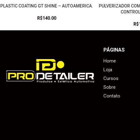
PLASTIC COATING GT SHINE – AUTOAMERICA.
PULVERIZADOR COM
LEIA MAIS
LEIA MAIS
CONTROL
R$
140.00
R$
PÁGINAS
Home
Loja
Cursos
Sobre
Contato