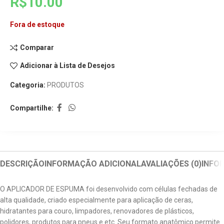
R$
10.00
Fora de estoque
Comparar
Adicionar à Lista de Desejos
Categoria:
PRODUTOS
Compartilhe:
DESCRIÇÃO
INFORMAÇÃO ADICIONAL
AVALIAÇÕES (0)
INFO
O APLICADOR DE ESPUMA foi desenvolvido com células fechadas de
alta qualidade, criado especialmente para aplicação de ceras,
hidratantes para couro, limpadores, renovadores de plásticos,
polidores, produtos para pneus e etc. Seu formato anatômico permite