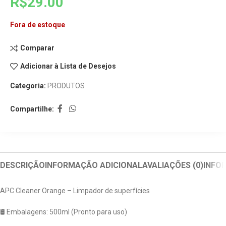
R$
29.00
Fora de estoque
Comparar
Adicionar à Lista de Desejos
Categoria:
PRODUTOS
Compartilhe:
DESCRIÇÃO
INFORMAÇÃO ADICIONAL
AVALIAÇÕES (0)
INFO
APC Cleaner Orange – Limpador de superfícies
🛢️ Embalagens: 500ml (Pronto para uso)