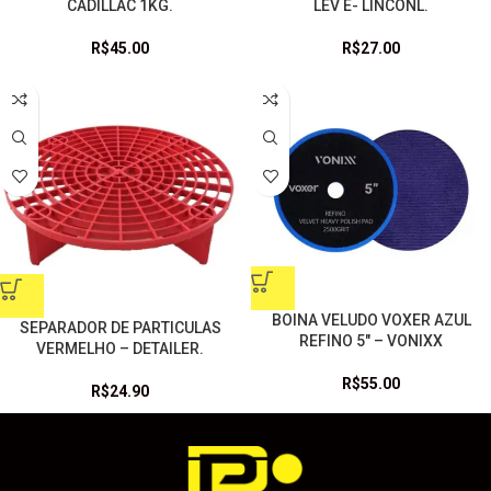
CADILLAC 1KG.
LEV E- LINCONL.
R$
45.00
R$
27.00
BOINA VELUDO VOXER AZUL
SEPARADOR DE PARTICULAS
REFINO 5″ – VONIXX
VERMELHO – DETAILER.
R$
55.00
R$
24.90